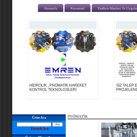
Anasayfa
Kurumsal
Faaliyet Alanları Ve Uygul
HİDROLİK , PNÖMATİK HAREKET
SİZ TALEP E
KONTROL TEKNOLOJİLERİ
PROJELENDİ
PNÖMATİK
Ürün Ara
Detaylı Ara