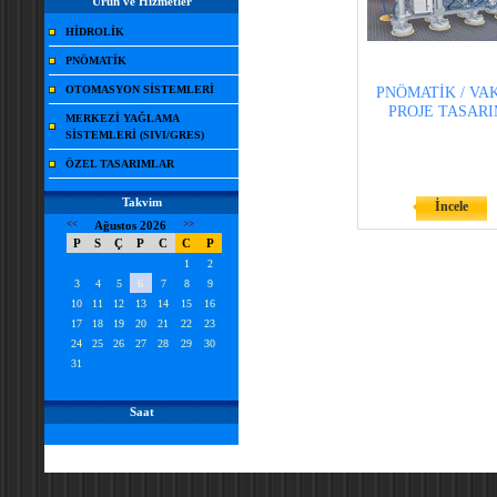
Ürün ve Hizmetler
HİDROLİK
PNÖMATİK
OTOMASYON SİSTEMLERİ
PNÖMATİK / VA
PROJE TASARI
MERKEZİ YAĞLAMA
SİSTEMLERİ (SIVI/GRES)
ÖZEL TASARIMLAR
Takvim
İncele
<<
Ağustos 2026
>>
P
S
Ç
P
C
C
P
1
2
3
4
5
6
7
8
9
10
11
12
13
14
15
16
17
18
19
20
21
22
23
24
25
26
27
28
29
30
31
Saat